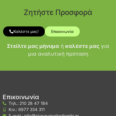
και καλαίσθητο
αποτέλεσμα. Τι
Ζητήστε Προσφορά
αναλαμβάνουμε…
Καλέστε μας!
Επικοινωνία
Στείλτε μας μήνυμα
ή
καλέστε μας
για
μια αναλυτική πρόταση
Επικοινωνία
Τηλ.: 210 28 47 184
Κιν.: 6977 334 311
E-mail.: info@skaravasoikodomiki.gr