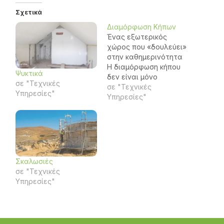
Σχετικά
Διαμόρφωση Κήπων
Ένας εξωτερικός
χώρος που «δουλεύει»
στην καθημερινότητα
Η διαμόρφωση κήπου
Ψυκτικά
δεν είναι μόνο
σε "Τεχνικές
αισθητική. Είναι
σε "Τεχνικές
Υπηρεσίες"
σωστός σχεδιασμός,
Υπηρεσίες"
σωστή βάση και
τεχνική εφαρμογή,
ώστε ο χώρος να
παραμένει
λειτουργικός και
ανθεκτικός στον
Σκαλωσιές
χρόνο. Στην Καραβάς
σε "Τεχνικές
Οικοδομική
Υπηρεσίες"
αναλαμβάνουμε
διαμορφώσεις κήπων
και αυλών με στόχο
ένα καθαρό, πρακτικό